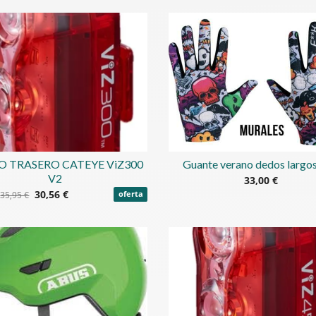
O TRASERO CATEYE ViZ300
Guante verano dedos largos
V2
33,00 €
30,56 €
35,95 €
oferta