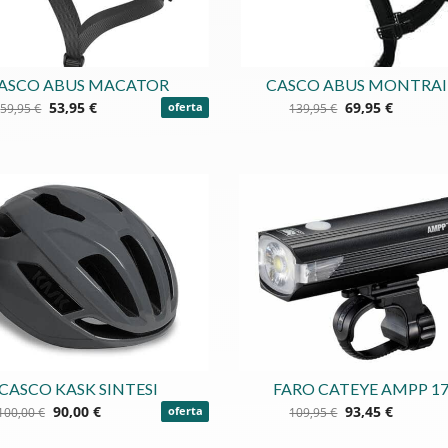
ASCO ABUS MACATOR
CASCO ABUS MONTRAI
53,95 €
69,95 €
59,95 €
oferta
139,95 €
CASCO KASK SINTESI
FARO CATEYE AMPP 1
90,00 €
93,45 €
100,00 €
oferta
109,95 €