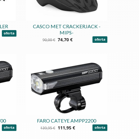
LER
CASCO MET CRACKERJACK -
MIPS-
oferta
74,70 €
90,00 €
oferta
700
FARO CATEYE AMPP2200
111,95 €
oferta
139,95 €
oferta