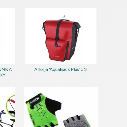
UNKY,
Alforja 'AquaBack Plus' 51l
NKY