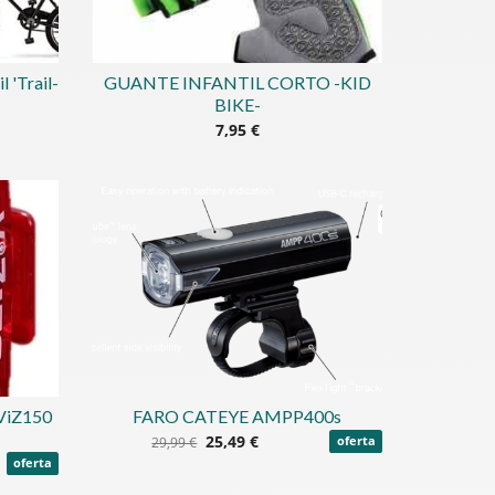
l 'Trail-
GUANTE INFANTIL CORTO -KID
BIKE-
7,95 €
ViZ150
FARO CATEYE AMPP400s
25,49 €
29,99 €
oferta
oferta