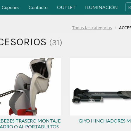
Cupones
Contacto
OUTLET
ILUMINACIÓN
Todas las categorías
ACCE
CESORIOS
(
31
)
BEBES TRASERO MONTAJE
GIYO HINCHADORES M
UADRO O AL PORTABULTOS