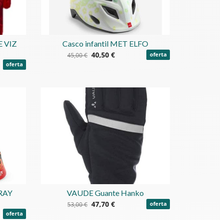
 VIZ
Casco infantil MET ELFO
40,50 €
45,00 €
oferta
oferta
ORAY
VAUDE Guante Hanko
47,70 €
53,00 €
oferta
oferta