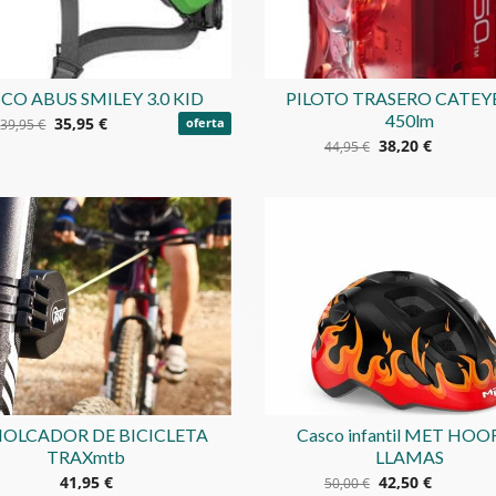
CO ABUS SMILEY 3.0 KID
PILOTO TRASERO CATEYE
450lm
35,95 €
39,95 €
oferta
38,20 €
44,95 €
OLCADOR DE BICICLETA
Casco infantil MET HO
TRAXmtb
LLAMAS
41,95 €
42,50 €
50,00 €