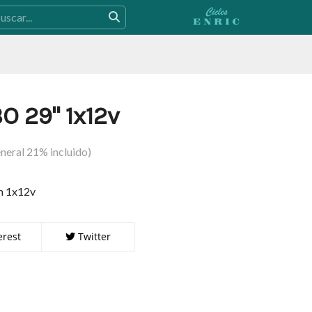
 29" 1x12v
neral 21% incluido)
am 1x12v
erest
Twitter