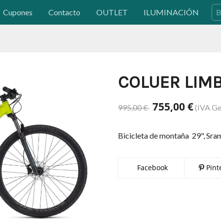
Cupones
Contacto
OUTLET
ILUMINACIÓN
COLUER LIMBO
755,00 €
995,00 €
(IVA Ge
Bicicleta de montaña 29", Sr
Facebook
Pint