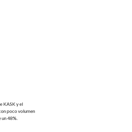
e KASK y el
y con poco volumen
e un 48%.