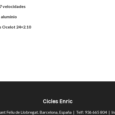
 7 velocidades
 aluminio
s Ocelot 24×2.10
Cicles Enric
ant Feliu de Llobregat. Barcelona, España | Telf: 936 665 804 |
I