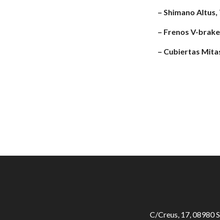
– Shimano Altus,
– Frenos V-brake
– Cubiertas Mita
C/Creus, 17, 08980 S