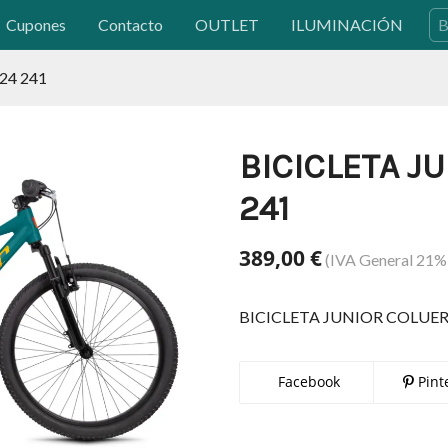
Cupones
Contacto
OUTLET
ILUMINACIÓN
24 241
BICICLETA J
241
389,00 €
(IVA General 21% 
BICICLETA JUNIOR COLUER 
Facebook
Pint